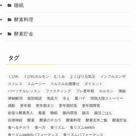
睡眠
酵素料理
酵素貯金
タグ
くびれ
くびれホルモン
むくみ
よくばり元気玉
インフルエンザ
ストレス
スムージー
スルスルお腹痩せ
ダイエット
パーソナルレッスン
ファスティング
プレ更年期
ホルモン
便秘
便秘解消
個別相談
免疫力
冷え
夏バテ
情熱大陸ストーリー
感動
更年期
更年期太り
更年期対策
更年期障害
欲張り酵素美人
毒素
睡眠
腸内環境
腸活
腸活ごはん
自律神経
酵素
酵素のチカラ
酵素料理
酵素玄米ご飯
酵素貯金
食べるチカラ
食べ方
食リズム
食リズムswitch
食リズムswitchパフォーマンス
食リズムパフォーマンス