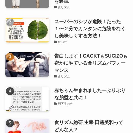
を解説
食リズム
スーパーのシソが危険！たった
１〜２分でカンタンに危険をなく
し美味しくする方法！
食べ方
告白します！GACKTもSUGIZOも
密かにやている食リズムパフォー
マンス
食リズム
赤ちゃん生まれましたーぷりぷり
な胎盤と共に！
門下生の声
食リズム総研 主宰 田邊美和って
どんな人？