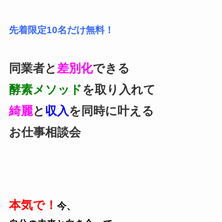
先着限定10名だけ無料！
同業者と
差別化
できる
酵素メソッド
を取り入れて
綺麗
と
収入
を同時に叶える
お仕事相談会
本気で！
今、