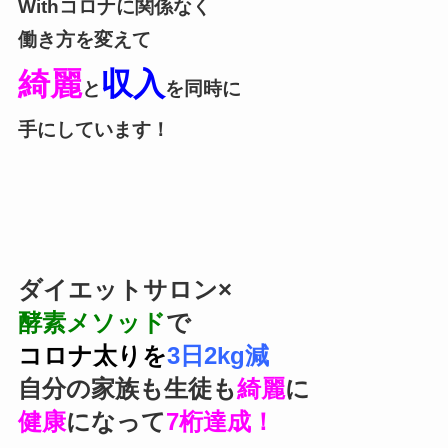
Withコロナに関係なく
働き方を変えて
綺麗
収入
と
を同時に
手にしてい
ます！
ダイエットサロン×
酵素メソッド
で
コロナ太りを
3日2kg減
自分の家族も生徒も
綺麗
に
健康
になって
7桁達成！