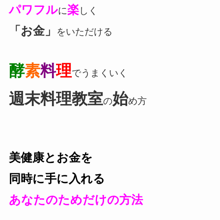
パワフル
楽
に
しく
「お金」
をいただける
酵
素
料
理
でうまくいく
週末料理教室
始
の
め方
美健康とお金を
同時に手に入れる
あなたのためだけの方法