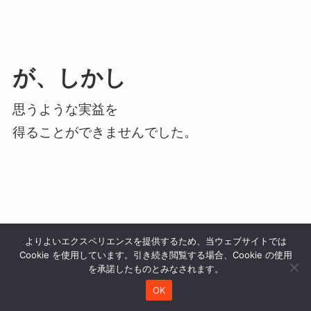
が、しかし
思うような実益を
得ることができませんでした。
よりよいエクスペリエンスを提供するため、当ウェブサイトでは
Cookie を使用しています。引き続き閲覧する場合、Cookie の使用
を承諾したものとみなされます。
なぜ資格ビジネスが
OK