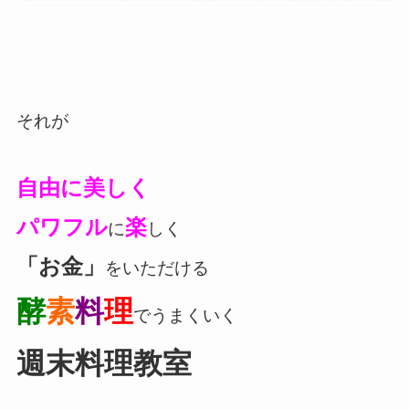
それが
自由に
美しく
パワフル
楽
に
しく
「お金」
をいただける
酵
素
料
理
でうまくいく
週末料理教室